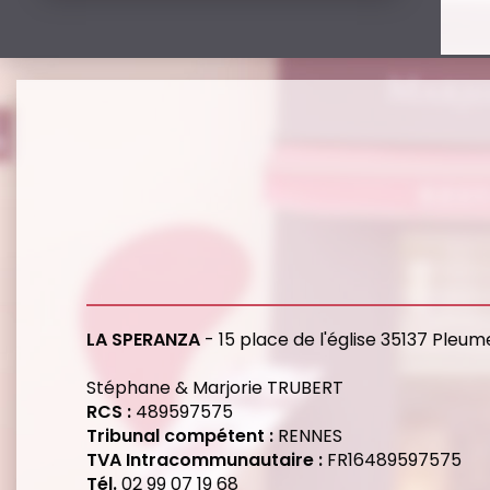
LA SPERANZA
- 15 place de l'église 35137 Pleu
Stéphane & Marjorie TRUBERT
RCS :
489597575
Tribunal compétent :
RENNES
TVA Intracommunautaire :
FR16489597575
Tél.
02 99 07 19 68